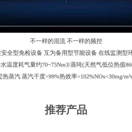
不一样的混流 不一样的频控
质安全型免检设备 互为备用型节能设备 在线监测型
温度耗气量约70~75Nm3/蒸吨(天然气低位热值8600k
a过热蒸汽 蒸汽干度>99%热效率>102%NOx<30mg/m³cO
推荐产品