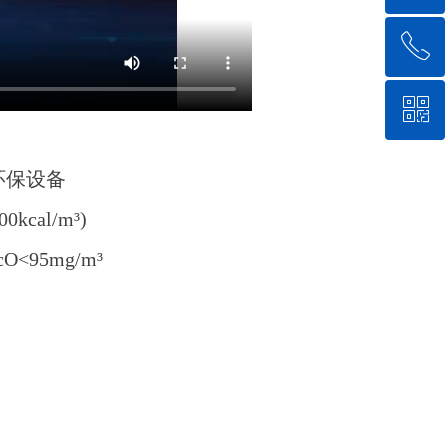
ꂅ
回到顶部
ꀥ
0579-82363088
微信公众号
环保设备
cal/m³)
<95mg/m³