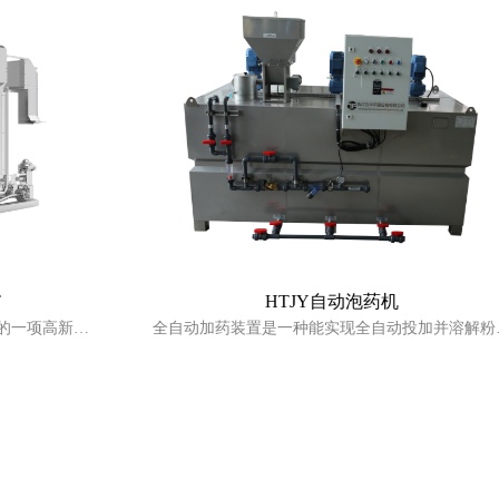
HTJY自动泡药机
的一项高新技
全自动加药装置是一种能实现全自动投加并溶解粉状
超导组合式混
物，泡制并输送药剂溶液的设备。
软、硬件配
保护。