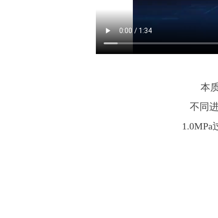
本
不同进水
1.0MP